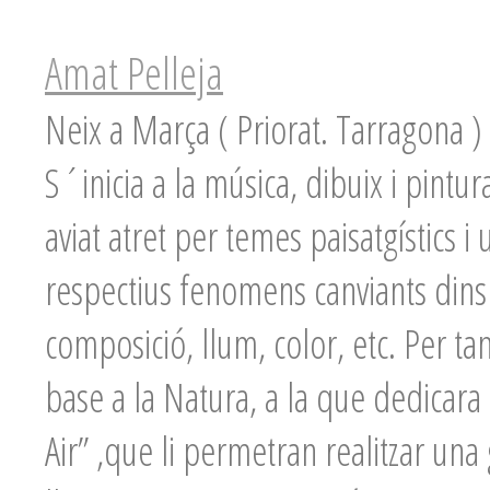
Amat Pelleja
Neix a Marça ( Priorat. Tarragona )
S´inicia a la música, dibuix i pint
aviat atret per temes paisatgístics i
respectius fenomens canviants dins 
composició, llum, color, etc. Per tan
base a la Natura, a la que dedicar
Air” ,que li permetran realitzar una