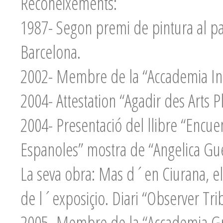
Reconeixements:
1987- Segon premi de pintura al past
Barcelona.
2002- Membre de la “Accademia In
2004- Attestation “Agadir des Arts P
2004- Presentació del llibre “Encuen
Espanoles” mostra de “Angelica Gue
La seva obra: Mas d´en Ciurana, ele
de l´exposiçio. Diari “Observer Tr
2005- Membre de la “Accademia Gre