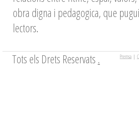
obra digna i pedagogica, que pugui
lectors.
Tots els Drets Reservats
.
Premsa
|
C