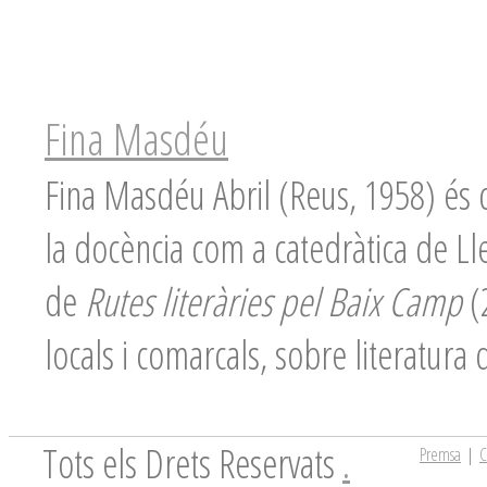
Fina Masdéu
Fina Masdéu Abril (Reus, 1958) és d
la docència com a catedràtica de Ll
de
Rutes literàries pel Baix Camp
(2
locals i comarcals, sobre literatura d
Tots els Drets Reservats
.
Premsa
|
C