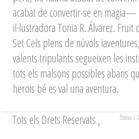
acabat de convertir-se en magia— s
il·lustradora Tonia R. Álvarez. Fruit
Set Cels plens de núvols iaventures, u
valents tripulants segueixen les inst
tots els malsons possibles abans que
herois bé es val una aventura.
Tots els Drets Reservats
.
Premsa
|
C